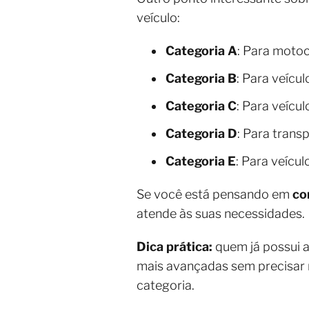
veículo:
Categoria A
: Para motoc
Categoria B
: Para veícu
Categoria C
: Para veícu
Categoria D
: Para trans
Categoria E
: Para veícu
Se você está pensando em
co
atende às suas necessidades.
Dica prática:
quem já possui a
mais avançadas sem precisar r
categoria.