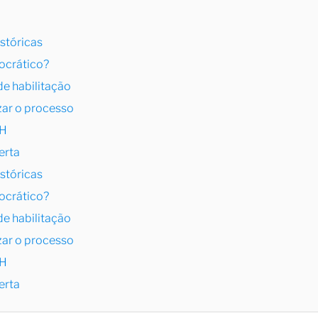
stóricas
rocrático?
de habilitação
izar o processo
NH
erta
stóricas
rocrático?
de habilitação
izar o processo
NH
erta