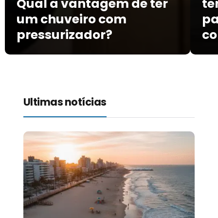
Qual a vantagem de ter
te
um chuveiro com
pa
pressurizador?
co
Ultimas notícias