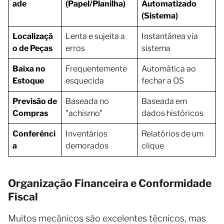
ade
(Papel/Planilha)
Automatizado
(Sistema)
Localizaçã
Lenta e sujeita a
Instantânea via
o de Peças
erros
sistema
Baixa no
Frequentemente
Automática ao
Estoque
esquecida
fechar a OS
Previsão de
Baseada no
Baseada em
Compras
"achismo"
dados históricos
Conferênci
Inventários
Relatórios de um
a
demorados
clique
Organização Financeira e Conformidade
Fiscal
Muitos mecânicos são excelentes técnicos, mas