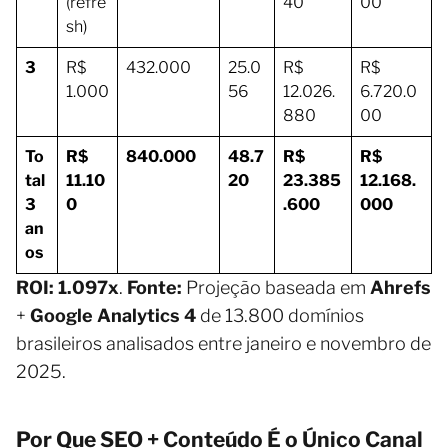
(refre
40
00
sh)
3
R$
432.000
25.0
R$
R$
1.000
56
12.026.
6.720.0
880
00
To
R$
840.000
48.7
R$
R$
tal
11.10
20
23.385
12.168.
3
0
.600
000
an
os
ROI: 1.097x
.
Fonte:
Projeção baseada em
Ahrefs
+
Google Analytics 4
de 13.800 domínios
brasileiros analisados entre janeiro e novembro de
2025.
Por Que SEO + Conteúdo É o Único Canal