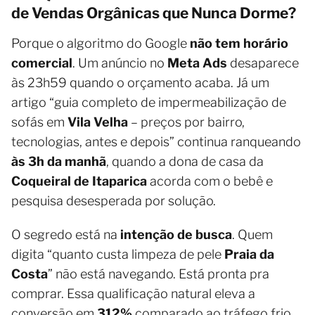
de Vendas Orgânicas que Nunca Dorme?
Porque o algoritmo do Google
não tem horário
comercial
. Um anúncio no
Meta Ads
desaparece
às 23h59 quando o orçamento acaba. Já um
artigo “guia completo de impermeabilização de
sofás em
Vila Velha
– preços por bairro,
tecnologias, antes e depois” continua ranqueando
às 3h da manhã
, quando a dona de casa da
Coqueiral de Itaparica
acorda com o bebê e
pesquisa desesperada por solução.
O segredo está na
intenção de busca
. Quem
digita “quanto custa limpeza de pele
Praia da
Costa
” não está navegando. Está pronta pra
comprar. Essa qualificação natural eleva a
conversão em
312%
comparado ao tráfego frio