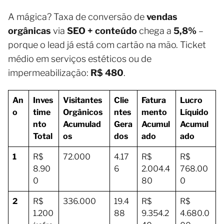
A mágica? Taxa de conversão de
vendas
orgânicas
via
SEO + conteúdo
chega a
5,8%
–
porque o lead já está com cartão na mão. Ticket
médio em serviços estéticos ou de
impermeabilização:
R$ 480
.
An
Inves
Visitantes
Clie
Fatura
Lucro
o
time
Orgânicos
ntes
mento
Líquido
nto
Acumulad
Gera
Acumul
Acumul
Total
os
dos
ado
ado
1
R$
72.000
4.17
R$
R$
8.90
6
2.004.4
768.00
0
80
0
2
R$
336.000
19.4
R$
R$
1.200
88
9.354.2
4.680.0