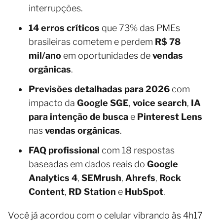
interrupções.
14 erros críticos
que 73% das PMEs
brasileiras cometem e perdem
R$ 78
mil/ano
em oportunidades de
vendas
orgânicas
.
Previsões detalhadas para 2026
com
impacto da
Google SGE
,
voice search
,
IA
para intenção de busca
e
Pinterest Lens
nas
vendas orgânicas
.
FAQ profissional
com 18 respostas
baseadas em dados reais do
Google
Analytics 4
,
SEMrush
,
Ahrefs
,
Rock
Content
,
RD Station
e
HubSpot
.
Você já acordou com o celular vibrando às 4h17