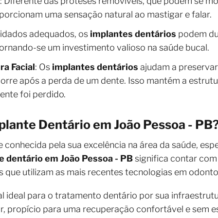
: Diferente das próteses removíveis, que podem se mo
oporcionam uma sensação natural ao mastigar e falar.
uidados adequados, os
implantes dentários
podem dur
ornando-se um investimento valioso na saúde bucal.
a Facial
: Os
implantes dentários
ajudam a preservar 
rre após a perda de um dente. Isso mantém a estrutura
ente foi perdido.
plante Dentário em João Pessoa - PB
 conhecida pela sua excelência na área da saúde, esp
e dentário em João Pessoa - PB
significa contar com
as que utilizam as mais recentes tecnologias em odonto
l ideal para o tratamento dentário por sua infraestr
r, propício para uma recuperação confortável e sem e