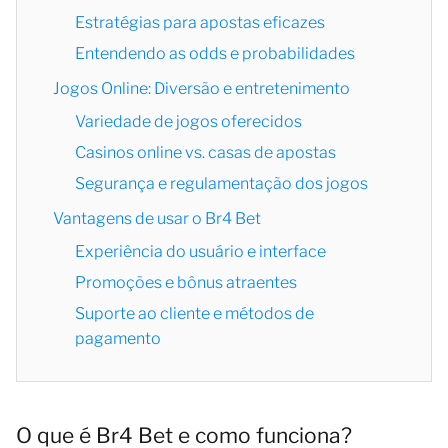
Estratégias para apostas eficazes
Entendendo as odds e probabilidades
Jogos Online: Diversão e entretenimento
Variedade de jogos oferecidos
Casinos online vs. casas de apostas
Segurança e regulamentação dos jogos
Vantagens de usar o Br4 Bet
Experiência do usuário e interface
Promoções e bônus atraentes
Suporte ao cliente e métodos de
pagamento
O que é Br4 Bet e como funciona?