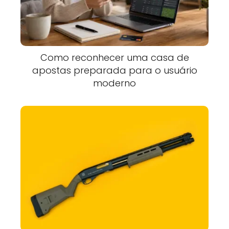
Como reconhecer uma casa de
apostas preparada para o usuário
moderno