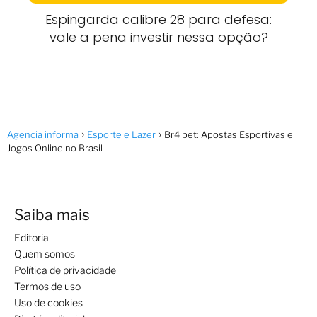
Espingarda calibre 28 para defesa:
vale a pena investir nessa opção?
Agencia informa
Esporte e Lazer
Br4 bet: Apostas Esportivas e
Jogos Online no Brasil
Saiba mais
Editoria
Quem somos
Política de privacidade
Termos de uso
Uso de cookies